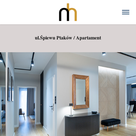
ul.Śpiewu Ptaków / Apartament